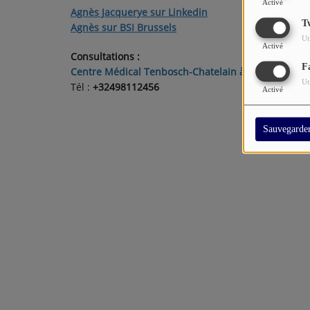
Activé
Agnès Jacquerye sur Linkedin
T
Agnès sur BSI Brussels
Ut
Activé
Consultations :
F
Centre Médical Tenbosch-Chatelain à 1050 Bruxelle
Ut
Tél :
+32498112456
Activé
Sauvegarde