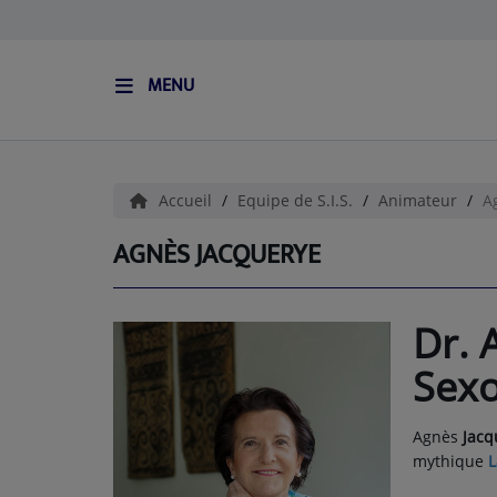
MENU
ACCUEIL
L'HISTOIRE DE S.I.S
Accueil
Equipe de S.I.S.
Animateur
A
BOUTIQUE
AGNÈS JACQUERYE
Médias
Dr. 
PODCASTS (CATALOGUE)
Sex
L'ÉQUIPE
Agnès
Jacq
mythique
L
Contact