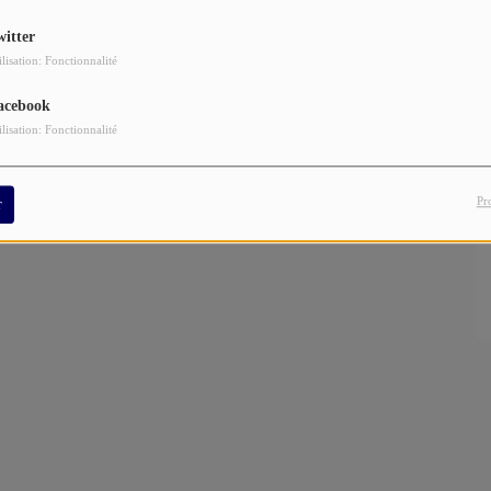
witter
ilisation: Fonctionnalité
acebook
s.
ilisation: Fonctionnalité
Pr
r