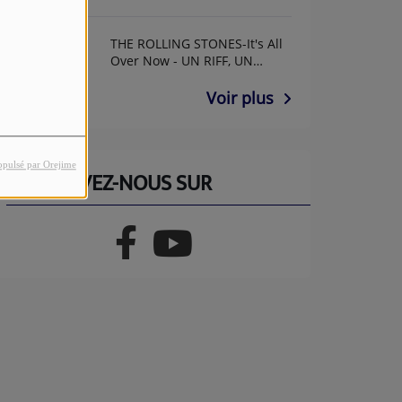
THE ROLLING STONES-It's All
Over Now - UN RIFF, UN
ANNIF AVEC GUY GUITAR
Voir plus
opulsé par Orejime
RETROUVEZ-NOUS SUR