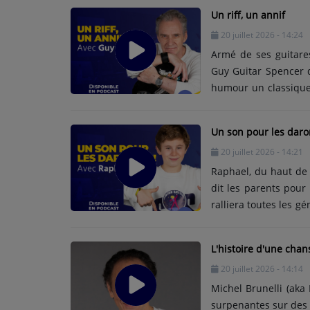
CONTACTEZ-NOUS
Un riff, un annif
20 juillet 2026 - 14:24
A PROPOS DE NOUS
Armé de ses guitar
Guy Guitar Spencer dé
humour un classique
moment sur S.I.S, 
générations.
Un son pour les daro
20 juillet 2026 - 14:21
Raphael, du haut de 
dit les parents pour 
ralliera toutes les g
pour nous tous ! « U
est déjà sur toutes l
L'histoire d'une chan
Kellog’s, Dreamland, O
20 juillet 2026 - 14:14
Michel Brunelli (aka
surpenantes sur des