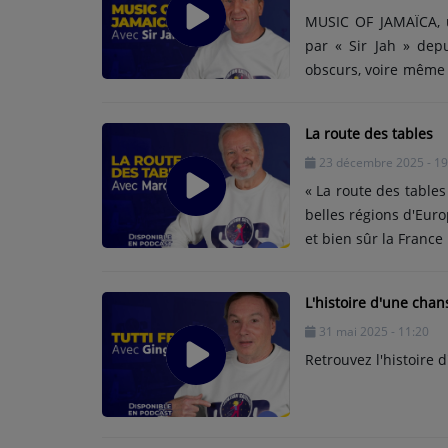
MUSIC OF JAMAÏCA, u
par « Sir Jah » dep
obscurs, voire même 
le Bob Marley du jou
La route des tables
23 décembre 2025 - 19
« La route des table
belles régions d'Europ
et bien sûr la France 
L'histoire d'une chan
31 mai 2025 - 11:20
Retrouvez l'histoire 