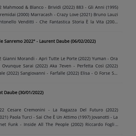
1995)
remidai (2000) Marracash - Crazy Love (2021) Bruno Lauzi
ntonello Venditti - Che Fantastica Storia È la Vita (2003)
cio Dalla - Henna (1993) Lorenzo Fragola - # fuori c'è il sole
- Più Di Te (2021) Fabio Concato - 051/222525 (1988)
ale Sanremo 2022" - Laurent Daube (06/02/2022)
imo (2009) Riki - Scusa (2021) Pino Daniele - Anna Verrà
DE IN ITALYLaurent DAUBETous les
 à midiLe meilleur de la production italiennePop, rock,
- Ora
 Ovunque Sarai (2022) Aka 7even - Perfetta Così (2022)
e (2022) Sangiovanni - Farfalle (2022) Elisa - O Forse Sei
 BLANCO - Brividi (2022) Noemi - Ti Amo Non Lo So Dire
- Sei Tu (2022) Emma - Ogni Volta È Così (2022) Massimo
nt Daube (30/01/2022)
Là Dal Mare (2022) Michele Bravi - Inverno Dei Fiori (2022)
(2022) Achille Lauro - Domenica (2022) Iva Zanicchi - Voglio
presentante Di Lista - Ciao Ciao (2022) MADE IN
uro (2022)
us les dimanches, de 11h00......
21) Paola Turci - Sai Che È Un Attimo (1997) Jovanotti - La
net Funk - Inside All The People (2002) Riccardo Fogli -
rni (1982) Laura Pausini - Scatola (2022) Dolcenera - Niente