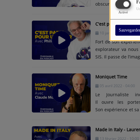
F
obscurs, voire même 
Ut
le Bob Marley du jou
Activé
C'est parti pour un t
Sauvegarde
10 janvier 2023 - 16:02
Fort de son expérienc
explorateur va nous 
SIS. Il passe de l’imag
Moniquet Time
05 avril 2022 - 04:00
Le Journaliste i
Il ouvre les porte
Son expérience et sa
événements.
Made in Italy - Laure
13 février 2022 - 10:00