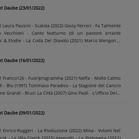
allà - Balliamo Balliamo (1995) Enrico Ruggeri - La
nt Daube (23/01/2022)
timo - I Tuoi Particolari (2019) Nino Buonocore - Rosanna
oeta (2022) Samuele Bersani - Spaccacuore (1995) Niccolò
ITALYLaurent DAUBETous les
mente
 midiLe meilleur de la production......
o Vecchioni - Canto Notturno (di un pastore errante
omi & Elodie - La Coda Del Diavolo (2021) Marco Mengoni -
lan Sorrenti - Figli Delle Stelle (1977) gIANMARIA - Poeta
 - Svegliarsi La Mattina (2006) Enrico Ruggeri - Vola Via
nt Daube (16/01/2022)
ammamia (2021) Paola & Chiara - Fino Alla Fine (2001)
a Montagna (1988) Franco126 - Fuoriprogramma (2021)
 Tempo Non Torna Più (1988) Raf - Cosa Resterà Degli Anni
Calmo
IN ITALYLaurent......
i - Blu (1997) Tommaso Paradiso - La Stagione del Cancro
ne Grandi - Bruci La Città (2007) Gino Paoli - L'Ufficio Delle
Marracash - Crazy Love (2021) Biagio Antonacci - Sognami
ni - Rossetto e Cioccolato (1995) Enrico Ruggeri - La
nt Daube (09/01/2022)
Negrita - Rotolando Verso Sud (2005) Gianna Nannini - I
 - Come Nelle Canzoni (2021) Renato Zero - Amando
orgia - Con Chi Lo Guardi Questo Cielo (1998) MADE IN
i Nel
us les dimanches, de 11h00 à......
è - La Vita Com'è (2015) Jovanotti - La Primavera (2021)