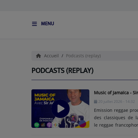
MENU
ACCUEIL
L'HISTOIRE DE S.I.S
Accueil
Podcasts (replay)
BOUTIQUE
PODCASTS (REPLAY)
Médias
Music of Jamaïca - Sir
PODCASTS (CATALOGUE)
20 juillet 2026 - 14:32
L'ÉQUIPE
Emission reggae prod
des classiques de l
le reggae francophon
Contact
Steady.