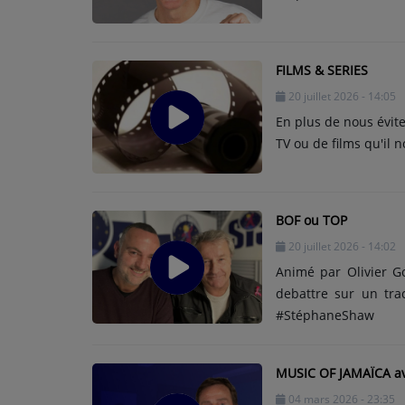
FILMS & SERIES
20 juillet 2026 - 14:05
En plus de nous évite
TV ou de films qu'il
BOF ou TOP
20 juillet 2026 - 14:02
Animé par Olivier G
debattre sur un tra
#StéphaneShaw
MUSIC OF JAMAÏCA ave
04 mars 2026 - 23:35