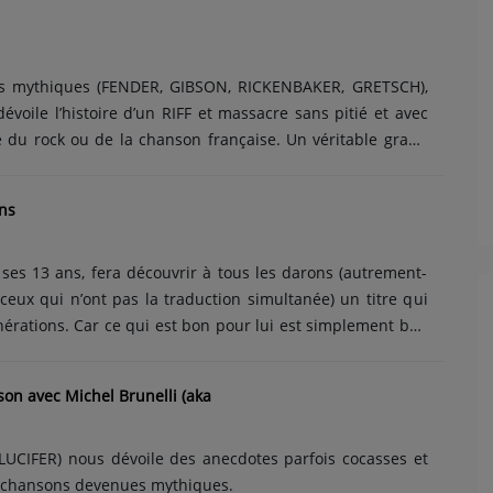
es mythiques (FENDER, GIBSON, RICKENBAKER, GRETSCH),
voile l’histoire d’un RIFF et massacre sans pitié et avec
 du rock ou de la chanson française. Un véritable grand
la radio libre née en 1980 qui accorde toutes les
ns
ses 13 ans, fera découvrir à tous les darons (autrement-
ceux qui n’ont pas la traduction simultanée) un titre qui
énérations. Car ce qui est bon pour lui est simplement bon
n son pour les darons » présenté par un ado dont la voix
es radios et télés (Paw Patrol, Kinder, Philips, Eneco, JBC,
son avec Michel Brunelli (aka
rchestra, TUI, Unicef, etc …)....
 LUCIFER) nous dévoile des anecdotes parfois cocasses et
 chansons devenues mythiques.