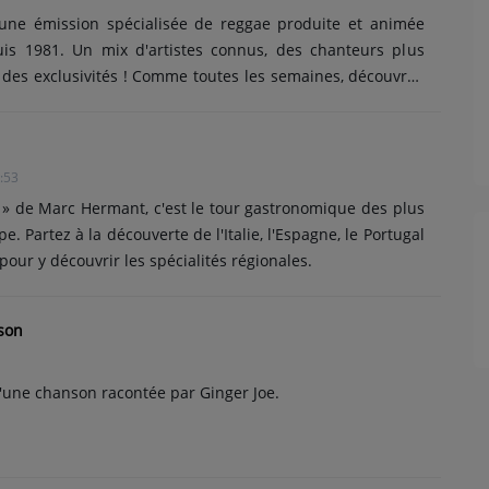
ne émission spécialisée de reggae produite et animée
uis 1981. Un mix d'artistes connus, des chanteurs plus
des exclusivités ! Comme toutes les semaines, découvrez
r, un reggae francophone et un reggae africain.
:53
s » de Marc Hermant, c'est le tour gastronomique des plus
e. Partez à la découverte de l'Italie, l'Espagne, le Portugal
pour y découvrir les spécialités régionales.
son
d'une chanson racontée par Ginger Joe.