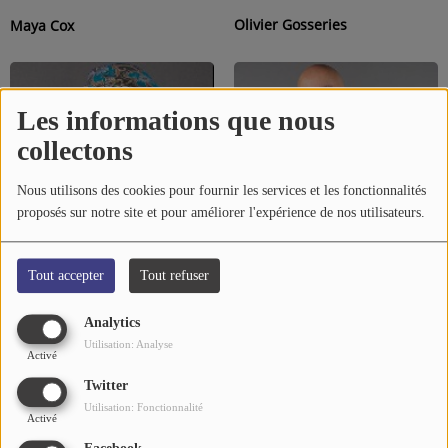
Olivier Gosseries
A PROPOS DE NOUS
Maya Cox
Les informations que nous
collectons
Nous utilisons des cookies pour fournir les services et les fonctionnalités
proposés sur notre site et pour améliorer l'expérience de nos utilisateurs.
Tout accepter
Tout refuser
Gibo Rosin
Analytics
Perfect
Utilisation: Analyse
Activé
Twitter
Utilisation: Fonctionnalité
Activé