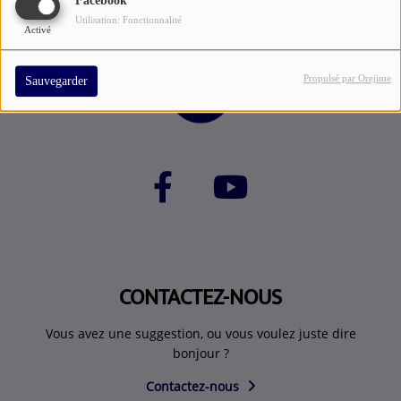
Facebook
Utilisation: Fonctionnalité
Activé
Propulsé par Orejime
Sauvegarder
CONTACTEZ-NOUS
Vous avez une suggestion, ou vous voulez juste dire
bonjour ?
Contactez-nous