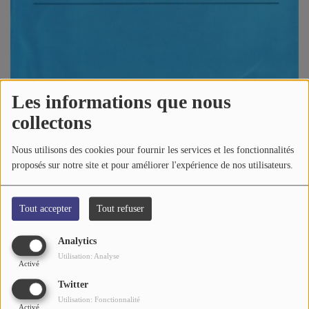
A PROPOS DE NOUS
Les informations que nous
collectons
10 mai 2026 - 13:28
-
637 vues
Nous utilisons des cookies pour fournir les services et les fonctionnalités
proposés sur notre site et pour améliorer l'expérience de nos utilisateurs.
Écouter le podcast
Tout accepter
Tout refuser
Olivier GOSSERIES
,
PERFECT
et
Michel BRUNELLI
nous disent
ce qu'ils pensent de:
Analytics
Utilisation: Analyse
Mc MIKER G & Dj SVEN - Holiday Rap
Activé
Twitter
Utilisation: Fonctionnalité
Activé