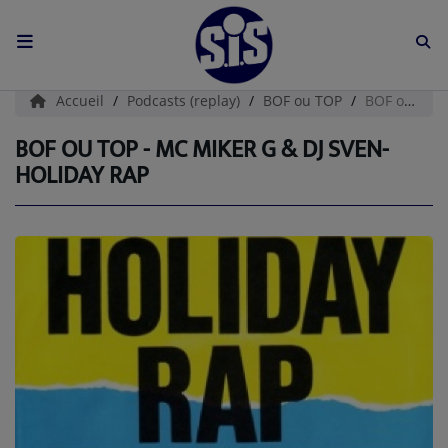
ACCUEIL
Accueil
Podcasts (replay)
BOF ou TOP
BOF ou TOP - Mc MIKER G & Dj SVEN-Holiday Rap
L'HISTOIRE DE S.I.S
BOF OU TOP - MC MIKER G & DJ SVEN-
HOLIDAY RAP
BOUTIQUE
Médias
PODCASTS (CATALOGUE)
L'ÉQUIPE
Contact
CONTACTEZ-NOUS