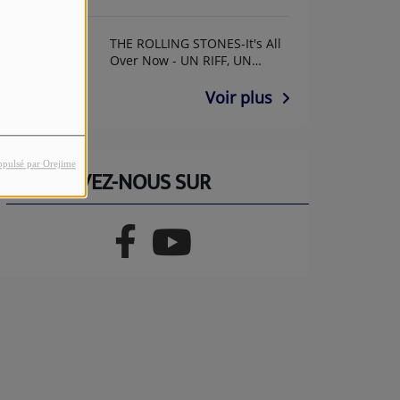
THE ROLLING STONES-It's All
Over Now - UN RIFF, UN
ANNIF AVEC GUY GUITAR
Voir plus
opulsé par Orejime
RETROUVEZ-NOUS SUR