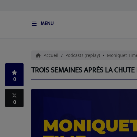
MENU
ACCUEIL
L'HISTOIRE DE S.I.S
Accueil
Podcasts (replay)
Moniquet Tim
BOUTIQUE
TROIS SEMAINES APRÈS LA CHUTE
0
Médias
PODCASTS (CATALOGUE)
0
L'ÉQUIPE
Contact