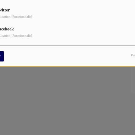
 l’Afghanistan se joue, une fois de plus, dans la vallée du
witter
ilisation: Fonctionnalité
 #Saleh
acebook
ilisation: Fonctionnalité
Pr
r