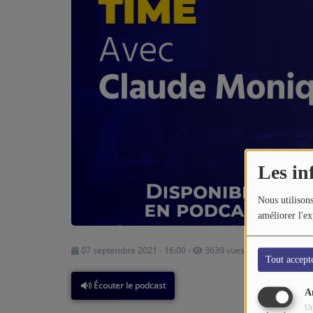
CONTACTEZ-NOUS
A PROPOS DE NOUS
Les in
Nous utilisons
améliorer l'ex
07 septembre 2021 - 16:00
-
3639 vues
Tout accept
Écouter le podcast
A
Ut