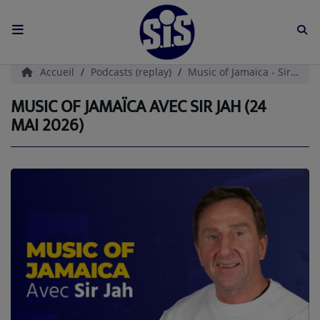
ACCUEIL
Accueil
Podcasts (replay)
Music of Jamaïca - Sir Jah
L'HISTOIRE DE S.I.S
MUSIC OF JAMAÏCA AVEC SIR JAH (24
MAI 2026)
BOUTIQUE
Médias
PODCASTS (CATALOGUE)
L'ÉQUIPE
Contact
CONTACTEZ-NOUS