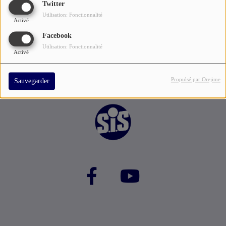
Twitter
un reggae francophone et un reggae africain.
Utilisation: Fonctionnalité
Activé
Facebook
Utilisation: Fonctionnalité
Activé
Propulsé par Orejime
Sauvegarder