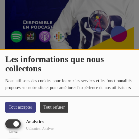
A PROPOS DE NOUS
Les informations que nous
04 juin 2026 - 17:23
-
579 vues
collectons
Nous utilisons des cookies pour fournir les services et les fonctionnalités
Écouter le podcast
proposés sur notre site et pour améliorer l'expérience de nos utilisateurs.
MUSIC OF JAMAÏCA
, une émission spécialisée
de
reggae
produite et animée par «
Sir Jah
»
depuis 1981
.
Tout accepter
Tout refuser
Un mix d'artistes connus, des chanteurs plus obscurs, voire
Analytics
même des exclusivités !
Utilisation: Analyse
Activé
Comme toutes les semaines, découvrez le
Bob Marley
du jour,