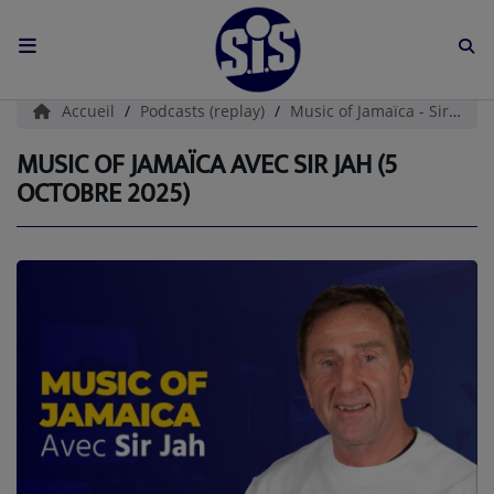
ACCUEIL
Accueil
Podcasts (replay)
Music of Jamaïca - Sir Jah
L'HISTOIRE DE S.I.S
MUSIC OF JAMAÏCA AVEC SIR JAH (5
OCTOBRE 2025)
BOUTIQUE
Médias
PODCASTS (CATALOGUE)
L'ÉQUIPE
Contact
CONTACTEZ-NOUS