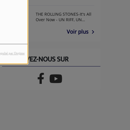
THE ROLLING STONES-It's All
Over Now - UN RIFF, UN
ANNIF AVEC GUY GUITAR
Voir plus
opulsé par Orejime
RETROUVEZ-NOUS SUR