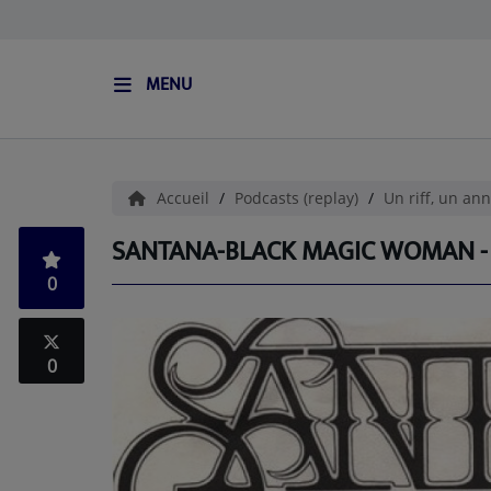
MENU
ACCUEIL
L'HISTOIRE DE S.I.S
Accueil
Podcasts (replay)
Un riff, un ann
BOUTIQUE
SANTANA-BLACK MAGIC WOMAN - U
0
Médias
PODCASTS (CATALOGUE)
0
L'ÉQUIPE
Contact