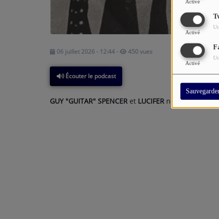
Activé
T
Ut
Activé
F
06 juillet 2026 - 12:44
-
450 vues
Ut
Activé
Écouter le podcast
Sauvegarde
GUY "GUITAR" SPENCER
et
LUCIFER
nous assènent le