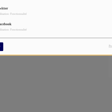
witter
ilisation: Fonctionnalité
acebook
ilisation: Fonctionnalité
Pr
r
ur version de "
Black Magic Woman
" de
SANTANA