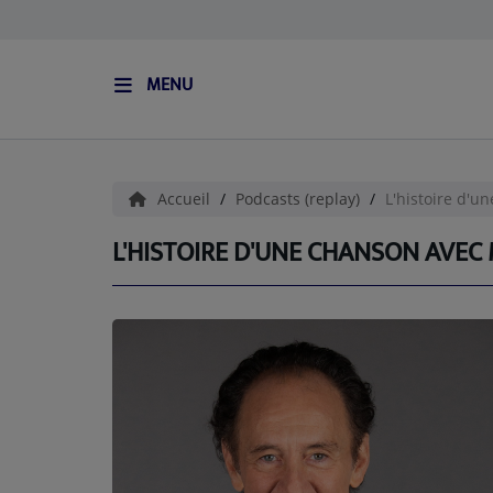
MENU
ACCUEIL
L'HISTOIRE DE S.I.S
Accueil
Podcasts (replay)
L'histoire d'u
BOUTIQUE
L'HISTOIRE D'UNE CHANSON AVEC 
Médias
PODCASTS (CATALOGUE)
L'ÉQUIPE
Contact