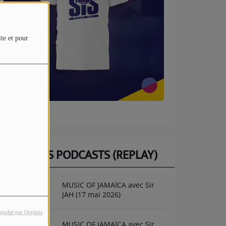
ite et pour
DERNIERS PODCASTS (REPLAY)
MUSIC OF JAMAÏCA avec Sir
JAH (17 mai 2026)
opulsé par Orejime
MUSIC OF JAMAÏCA avec Sir