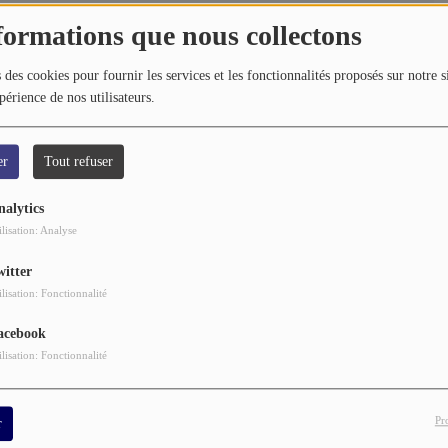
nelli (aka LUCIFER) - THE KINGSMEN-Louie, Louie
formations que nous collectons
 des cookies pour fournir les services et les fonctionnalités proposés sur notre s
elli (aka LUCIFER) - THE BYRDS-Turn, Turn, Turn
périence de nos utilisateurs.
er
Tout refuser
nalytics
ilisation: Analyse
witter
ilisation: Fonctionnalité
acebook
ilisation: Fonctionnalité
Pr
r