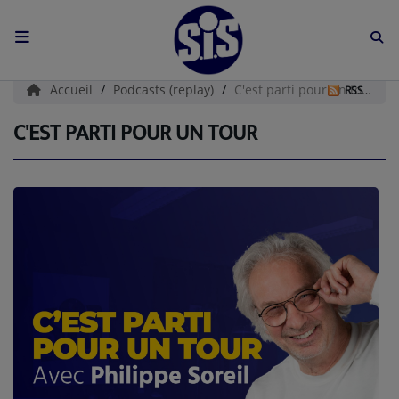
ACCUEIL
Accueil
Podcasts (replay)
C'est parti pour un tour
RSS
L'HISTOIRE DE S.I.S
C'EST PARTI POUR UN TOUR
BOUTIQUE
Médias
PODCASTS (CATALOGUE)
L'ÉQUIPE
Contact
CONTACTEZ-NOUS