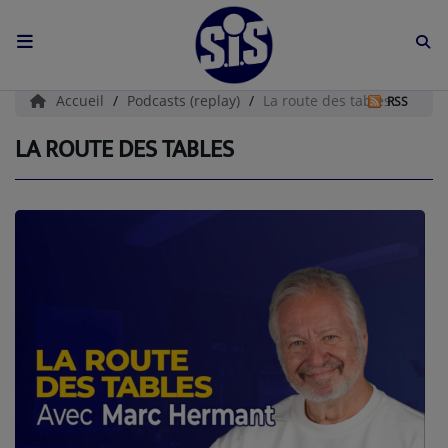
ACCUEIL
Accueil
Podcasts (replay)
La route des tables
RSS
L'HISTOIRE DE S.I.S
LA ROUTE DES TABLES
BOUTIQUE
Médias
PODCASTS (CATALOGUE)
L'ÉQUIPE
Contact
CONTACTEZ-NOUS